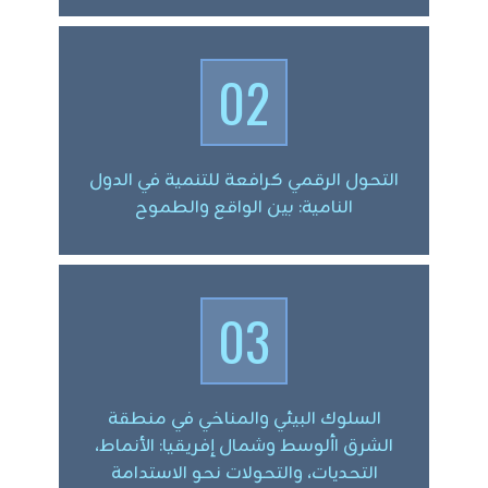
02
التحول الرقمي كرافعة للتنمية في الدول
النامية: بين الواقع والطموح
03
السلوك البيئي والمناخي في منطقة
الشرق األوسط وشمال إفريقيا: الأنماط،
التحديات، والتحولات نحو الاستدامة